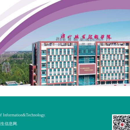
f Information&Technology.
生信息网.